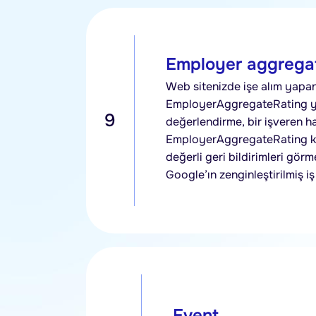
Employer aggregat
Web sitenizde işe alım yapan 
EmployerAggregateRating yapı
9
değerlendirme, bir işveren hak
EmployerAggregateRating kull
değerli geri bildirimleri görme
Google’ın zenginleştirilmiş i
Event