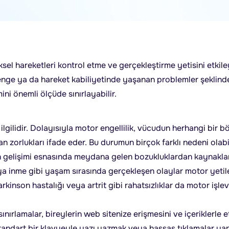
iziksel hareketleri kontrol etme ve gerçekleştirme yetisini etk
nge ya da hareket kabiliyetinde yaşanan problemler şeklinde 
mini önemli ölçüde sınırlayabilir.
lgilidir. Dolayısıyla motor engellilik, vücudun herhangi bir 
zorlukları ifade eder. Bu durumun birçok farklı nedeni olabilir
n gelişimi esnasında meydana gelen bozukluklardan kaynaklanır
ya inme gibi yaşam sırasında gerçekleşen olaylar motor yetile
inson hastalığı veya artrit gibi rahatsızlıklar da motor işlevl
ırlamalar, bireylerin web sitenize erişmesini ve içeriklerle et
tandart bir klavyeyle yazı yazmak veya hassas tıklamalar ya