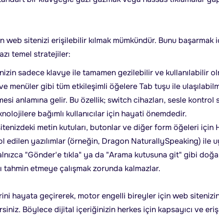
in web sitenizi erişilebilir kılmak mümkündür. Bunu başarmak iç
zı temel stratejiler:
izin sadece klavye ile tamamen gezilebilir ve kullanılabilir ol
 ve menüler gibi tüm etkileşimli öğelere Tab tuşu ile ulaşılabi
lmesi anlamına gelir. Bu özellik; switch cihazları, sesle kontrol 
nolojilere bağımlı kullanıcılar için hayati önemdedir.
tenizdeki metin kutuları, butonlar ve diğer form öğeleri içi
trol edilen yazılımlar (örneğin, Dragon NaturallySpeaking) il
alnızca "Gönder'e tıkla" ya da "Arama kutusuna git" gibi doğal 
nı tahmin etmeye çalışmak zorunda kalmazlar.
rini hayata geçirerek, motor engelli bireyler için web sitenizin 
siniz. Böylece dijital içeriğinizin herkes için kapsayıcı ve eriş