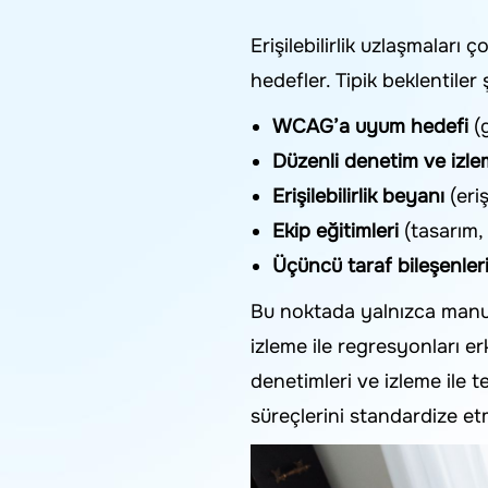
Erişilebilirlik uzlaşmalar
hedefler. Tipik beklentiler 
WCAG’a uyum hedefi
(g
Düzenli denetim ve izl
Erişilebilirlik beyanı
(eriş
Ekip eğitimleri
(tasarım, 
Üçüncü taraf bileşenler
Bu noktada yalnızca manue
izleme ile regresyonları e
denetimleri ve izleme ile t
süreçlerini standardize et