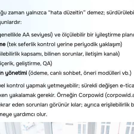
ı çoğu zaman yalnızca “hata düzeltin” demez; sürdürülebi
şunlardır:
enellikle AA seviyesi) ve ölçülebilir bir iyileştirme planı
eme
(tek seferlik kontrol yerine periyodik yaklaşım)
ilebilirlik kapsamı, bilinen sorunlar, iletişim kanalı)
içerik, geliştirme, QA)
in yönetimi
(ödeme, canlı sohbet, öneri modülleri vb.)
l kontrol yapmak yetmeyebilir; sürekli değişen e-tica
rken yakalamak gerekir. Örneğin Corpowid (corpowid.ai),
ekrar eden sorunları görünür kılar; ayrıca erişilebilirli
meye yardımcı olur.