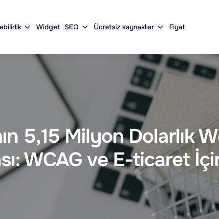
ebilirlik
Widget
SEO
Ücretsiz kaynaklıar
Fiyat
n 5,15 Milyon Dolarlık Web 
ı: WCAG ve E-ticaret İçi