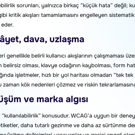
ilirlik sorunları, yalnızca birkaç “küçük hata” değil; kul
i kritik akışları tamamlamasını engelleyen sistematik ba
 eder.
kâyet, dava, uzlaşma
leri genellikle belirli kullanıcı akışlarının çalışmaması üz
 belirsiz olması, klavye odağının kaybolması, form hat
ında işletmeler, hızlı bir yol haritası olmadan “tek te
ğu zaman kök nedenleri çözmez ve riskin tekrarlamasına
nüşüm ve marka algısı
ar “kullanılabilirlik” konusudur. WCAG’a uygun bir dene
 etiketler, daha tutarlı gezinme ve daha az sürtünme dem