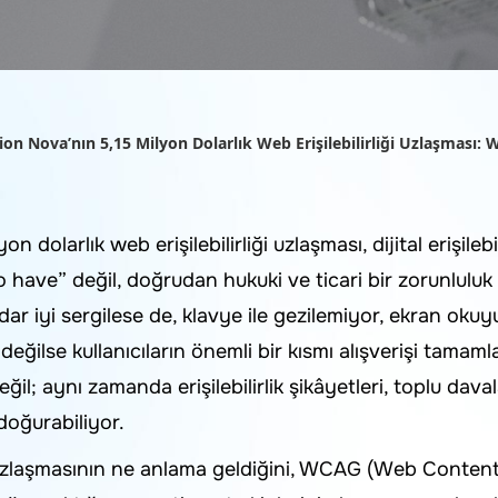
ion Nova’nın 5,15 Milyon Dolarlık Web Erişilebilirliği Uzlaşması: W
dolarlık web erişilebilirliği uzlaşması, dijital erişilebil
to have” değil, doğrudan hukuki ve ticari bir zorunluluk
ar iyi sergilese de, klavye ile gezilemiyor, ekran okuyu
ir değilse kullanıcıların önemli bir kısmı alışverişi tama
l; aynı zamanda erişilebilirlik şikâyetleri, toplu daval
doğurabiliyor.
zlaşmasının ne anlama geldiğini, WCAG (Web Content A