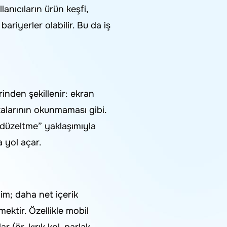
lanıcıların ürün keşfi,
riyerler olabilir. Bu da iş
erinden şekillenir: ekran
alarının okunmaması gibi.
k düzeltme” yaklaşımıyla
 yol açar.
yim; daha net içerik
ektir. Özellikle mobil