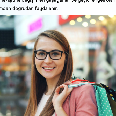
rme/işitme değişimleri yaşayanlar ve geçici engeli olanlar
arımdan doğrudan faydalanır.