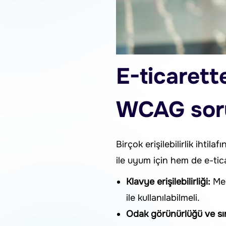
E-ticarett
WCAG soru
Birçok erişilebilirlik ihti
ile uyum için hem de e-tica
Klavye erişilebilirliği:
Men
ile kullanılabilmeli.
Odak görünürlüğü ve sır