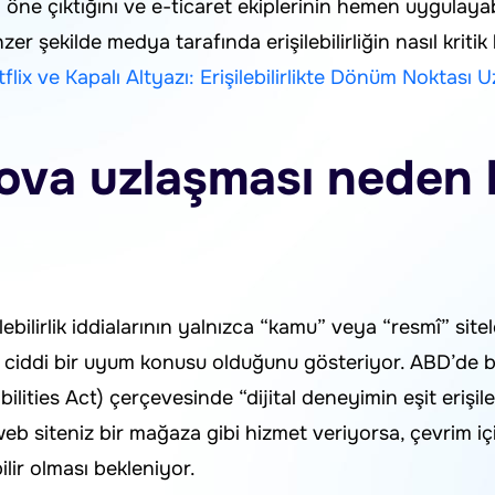
 öne çıktığını ve e-ticaret ekiplerinin hemen uygulaya
nzer şekilde medya tarafında erişilebilirliğin nasıl kriti
flix ve Kapalı Altyazı: Erişilebilirlikte Dönüm Noktası 
ova uzlaşması neden 
ebilirlik iddialarının yalnızca “kamu” veya “resmî” sitele
de ciddi bir uyum konusu olduğunu gösteriyor. ABD’de b
ities Act) çerçevesinde “dijital deneyimin eşit erişileb
 siteniz bir mağaza gibi hizmet veriyorsa, çevrim içi
ilir olması bekleniyor.