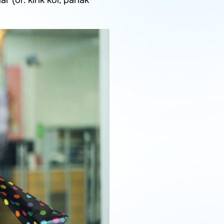
 (ör. kırık kol, parlak