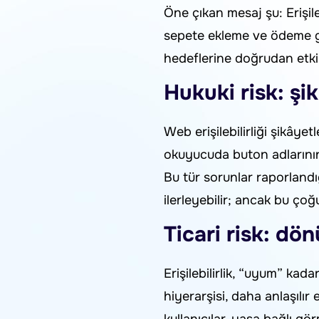
Öne çıkan mesaj şu: Erişileb
sepete ekleme ve ödeme gib
hedeflerine doğrudan etki
Hukuki risk: şi
Web erişilebilirliği şikâyet
okuyucuda buton adlarının
Bu tür sorunlar raporlandığ
ilerleyebilir; ancak bu ço
Ticari risk: dö
Erişilebilirlik, “uyum” kad
hiyerarşisi, daha anlaşılır